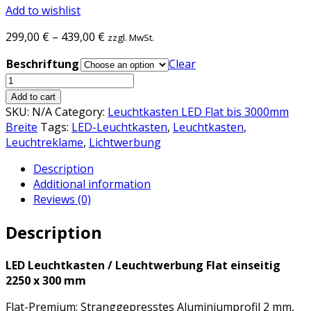
Add to wishlist
299,00
€
–
439,00
€
zzgl. MwSt.
Beschriftung
Clear
LED
Leuchtkasten
Add to cart
/
SKU:
N/A
Category:
Leuchtkasten LED Flat bis 3000mm
Leuchtwerbung
Breite
Tags:
LED-Leuchtkasten
,
Leuchtkasten
,
Flat
Leuchtreklame
,
Lichtwerbung
einseitig
Description
2250
Additional information
x
Reviews (0)
300
mm
Description
quantity
LED Leuchtkasten / Leuchtwerbung Flat einseitig
2250 x 300 mm
Flat-Premium: Stranggepresstes Aluminiumprofil 2 mm,