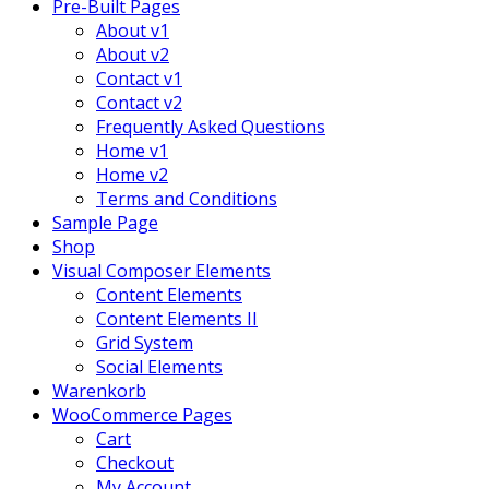
Pre-Built Pages
About v1
About v2
Contact v1
Contact v2
Frequently Asked Questions
Home v1
Home v2
Terms and Conditions
Sample Page
Shop
Visual Composer Elements
Content Elements
Content Elements II
Grid System
Social Elements
Warenkorb
WooCommerce Pages
Cart
Checkout
My Account