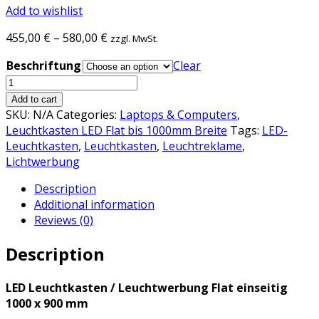
Add to wishlist
455,00
€
–
580,00
€
zzgl. MwSt.
Beschriftung
Clear
LED
Leuchtkasten
Add to cart
/
SKU:
N/A
Categories:
Laptops & Computers
,
Leuchtwerbung
Leuchtkasten LED Flat bis 1000mm Breite
Tags:
LED-
Flat
Leuchtkasten
,
Leuchtkasten
,
Leuchtreklame
,
einseitig
Lichtwerbung
1000
Description
x
Additional information
900
Reviews (0)
mm
quantity
Description
LED Leuchtkasten / Leuchtwerbung Flat einseitig
1000 x 900 mm